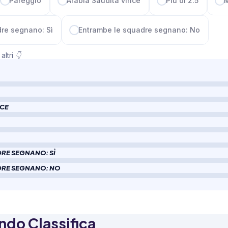
Pareggio
Arabia Saudita vince
Più di 2.5
M
re segnano: Sì
Entrambe le squadre segnano: No
ltri 👇
NCE
RE SEGNANO: SÌ
DRE SEGNANO: NO
do Classifica