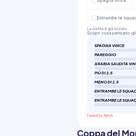
Spagna vince
Entrambe le squad
La partita è già iniziata.
Scopri cosa pensano gli a
SPAGNA VINCE
PAREGGIO
ARABIA SAUDITA VI
PIÙ DI 2.5
MENO DI 2.5
ENTRAMBE LE SQUAD
ENTRAMBE LE SQUA
Failed to fetch
Coppa del Mon