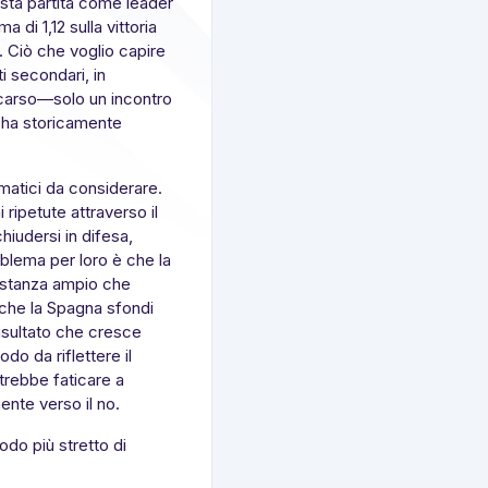
esta partita come leader
i 1,12 sulla vittoria
. Ciò che voglio capire
 secondari, in
 scarso—solo un incontro
a ha storicamente
imatici da considerare.
ripetute attraverso il
iudersi in difesa,
blema per loro è che la
bbastanza ampio che
che la Spagna sfondi
risultato che cresce
o da riflettere il
otrebbe faticare a
ente verso il no.
do più stretto di