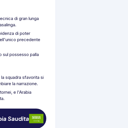
ecnica di gran lunga
asalinga.
videnza di poter
nell'unico precedente
o sul possesso palla
 la squadra sfavorita si
biare la narrazione.
ornei, e l'Arabia
ta.
bia Saudita