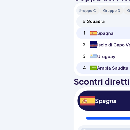
Gruppo A
Gruppo B
Gruppo C
Gruppo D
G
#
Squadra
Spagna
1
Isole di Capo V
2
Uruguay
3
Arabia Saudita
4
Scontri diretti
Spagna