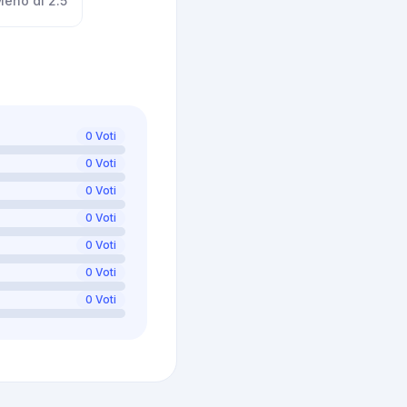
eno di 2.5
0
Voti
0
Voti
0
Voti
0
Voti
0
Voti
0
Voti
0
Voti