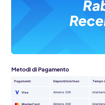
Metodi di Pagamento
Pagamenti
:
Deposit/min/max
:
Tempo d
Almeno
20€
Istantan
Visa
Almeno
20€
Istantan
MasterCard