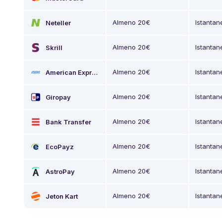
Almeno
20€
Istantan
Neteller
Almeno
20€
Istantan
Skrill
Almeno
20€
Istantan
American Express
Almeno
20€
Istantan
Giropay
Almeno
20€
Istantan
Bank Transfer
Almeno
20€
Istantan
EcoPayz
Almeno
20€
Istantan
AstroPay
Almeno
20€
Istantan
Jeton Kart