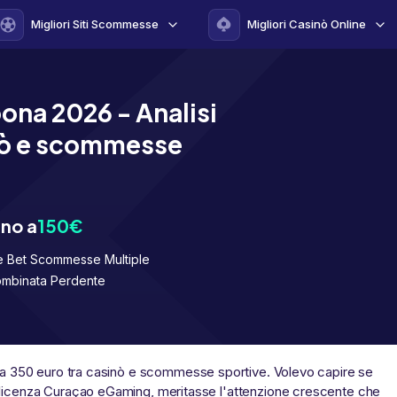
Migliori Siti Scommesse
Migliori Casinò Online
lenti
Metodi di Pagamento
Casinò Metodi di Pagamento
Mondo Scomm
e
Revolut
Pagamenti Popolari dei
Termini Scomm
ona 2026 - Analisi
Casinò
nò e scommesse
PostePay
Scommesse Liv
Casinò con Postepay
Paysafecard
Nuovi Siti Sco
Casinò con Revolut
ino a
150€
apidi
Skrill
Migliori Quote
Casinò con Paysafecard
e Bet Scommesse Multiple
mbinata Perdente
Casinò con Skrill
rca 350 euro tra casinò e scommesse sportive. Volevo capire se
 licenza Curaçao eGaming, meritasse l'attenzione crescente che