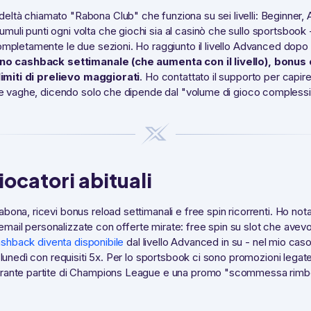
ltà chiamato "Rabona Club" che funziona su sei livelli: Beginner,
li punti ogni volta che giochi sia al casinò che sullo sportsbook 
ompletamente le due sezioni. Ho raggiunto il livello Advanced dopo
dono cashback settimanale (che aumenta con il livello), bon
 limiti di prelievo maggiorati
. Ho contattato il supporto per capire 
ste vaghe, dicendo solo che dipende dal "volume di gioco complessi
iocatori abituali
ona, ricevi bonus reload settimanali e free spin ricorrenti. Ho nota
re email personalizzate con offerte mirate: free spin su slot che av
cashback diventa disponibile
dal livello Advanced in su - nel mio caso
 lunedì con requisiti 5x. Per lo sportsbook ci sono promozioni legate
rante partite di Champions League e una promo "scommessa rimborsa