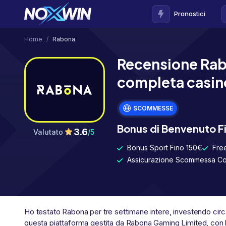
Pronostici
Bonus Scommesse
Bonus Casinò Online
Siti Scommesse Eccel
Casinò Online
Home
/
Rabona
Migliori Bonus Scommesse
Migliori Bonus Casinò
Bet Builder
Migliori Casinò Onlin
Recensione Rab
completa casi
Scommesse Senza Deposito
Giri Gratis
Scommesse SPID
Nuovi Casinò Online
Scommesse Gratuite
Bonus Senza Deposito
Cash Out
Casinò Telegram
SCOMMESSE
Bonus di Benvenuto F
3.6
Valutato
/5
Cashback Bonus
Codici Bonus Casinò
Prelievi Veloci
Casinò con Prelievi R
Bonus Sport Fino 150€
Fre
Assicurazione Scommessa Co
Casinò Bonus Benvenuto
Casinò con CIE
Ho testato Rabona per tre settimane intere, investendo ci
questa piattaforma gestita da Rabona Gaming Limited, con