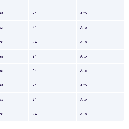
ea
24
Alto
ea
24
Alto
ea
24
Alto
ea
24
Alto
ea
24
Alto
ea
24
Alto
ea
24
Alto
ea
24
Alto