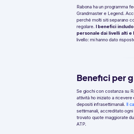
Rabona ha un programma fede
Grandmaster e Legend. Accumu
perché molti siti separano c
regolare.
I benefici inclu
personale dai livelli alti e
livello: mi hanno dato rispo
Benefici per g
Se giochi con costanza su Rab
attività ho iniziato a riceve
depositi infrasettimanali.
Il 
settimanali, accreditato ogni
trovato quote maggiorate du
ATP.