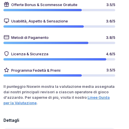
Offerte Bonus & Scommesse Gratuite
3.5
/5
Usabilità, Aspetto & Sensazione
3.6
/5
Metodi di Pagamento
3.8
/5
Licenza & Sicurezza
4.6
/5
Programma Fedeltà & Premi
3.5
/5
Il punteggio Noxwin mostra la valutazione media assegnata
dai nostri principali revisori a ciascun operatore di gioco
d'azzardo. Per saperne di più, visita il nostro
Linee Guida
per la Valutazione
.
Dettagli