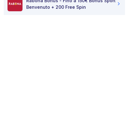
Rabona Bonus - Fino a 150€ Bonus Sport
Benvenuto + 200 Free Spin