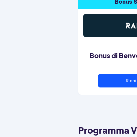
Bonus 
Bonus di Benv
Rich
Programma VI